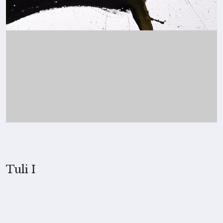
Tuli I
2022, Merita Koskimies
TEKNIIKKA
Tussi paperille