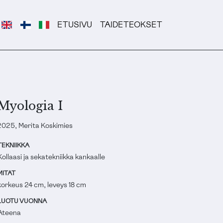
ETUSIVU
TAIDETEOKSET
Myologia I
2025, Merita Koskimies
TEKNIIKKA
Kollaasi ja sekatekniikka kankaalle
MITAT
korkeus 24 cm, leveys 18 cm
LUOTU VUONNA
Ateena