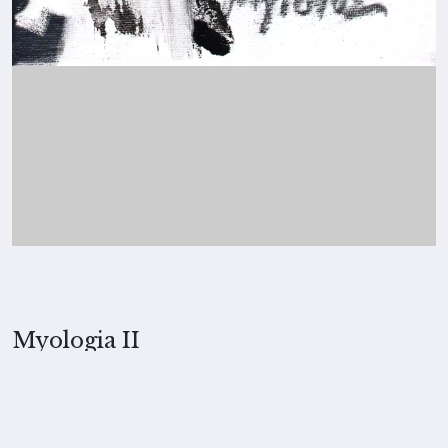
Myologia II
2025, Merita Koskimies
TEKNIIKKA
Kollaasi ja sekatekniikka kankaalle