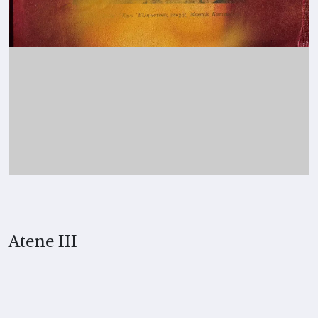
Atene III
2025, Merita Koskimies
TECNICA
Collage e pittura a gesso su tela