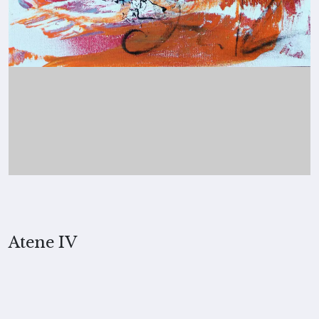
Atene IV
2025, Merita Koskimies
TECNICA
Acrilico e collage su tela