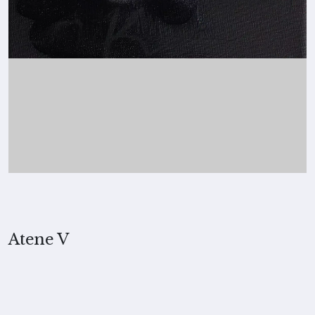
Atene V
2025, Merita Koskimies
TECNICA
Collage e tecnica mista su tela