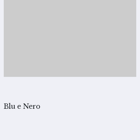
Blu e Nero
2007, Merita Koskimies
TECNICA
Inchiostro su carta