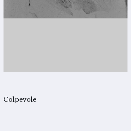
Colpevole
2022, Merita Koskimies
TECNICA
Libro d’artista, carboncino caldo su carta