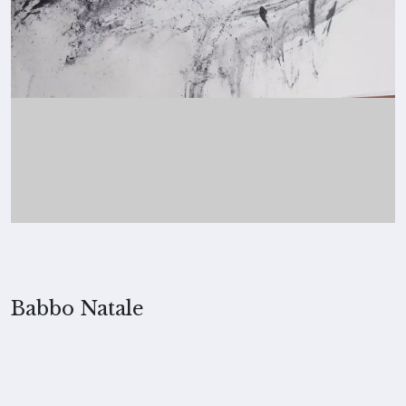
Babbo Natale
2022, Merita Koskimies
TECNICA
Libro d’artista, carboncino caldo su carta