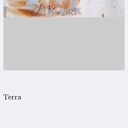
Terra
2024, Merita Koskimies
TECNICA
Inchiostro e olio su tela