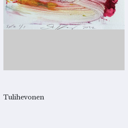
Tulihevonen
2022, Merita Koskimies
TEKNIIKKA
Monotypia