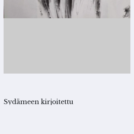
Sydämeen kirjoitettu
2021, Merita Koskimies
TEKNIIKKA
Ink and stamp with disinfectant on paper