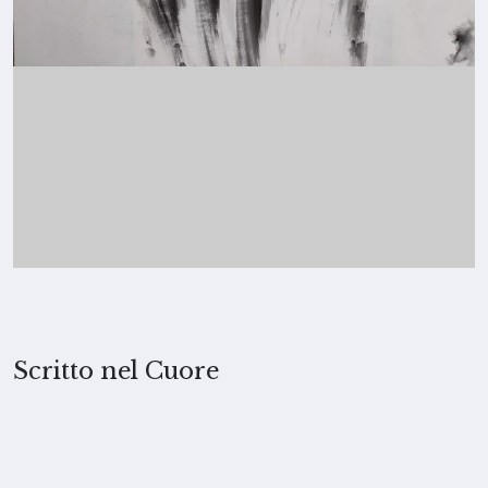
Scritto nel Cuore
2021, Merita Koskimies
TECNICA
Inchiostro e timbro con disinfettante su carta